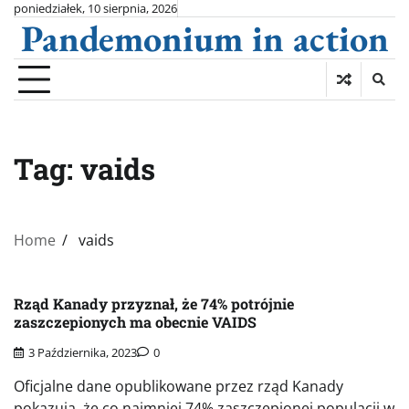
Skip
poniedziałek, 10 sierpnia, 2026
Pandemonium in action
to
content
Tag:
vaids
Home
vaids
Rząd Kanady przyznał, że 74% potrójnie
zaszczepionych ma obecnie VAIDS
3 Października, 2023
0
Oficjalne dane opublikowane przez rząd Kanady
pokazują, że co najmniej 74% zaszczepionej populacji w