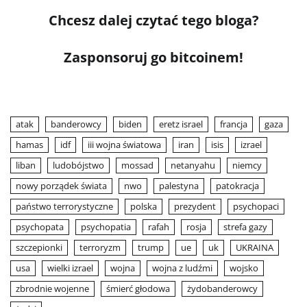
Chcesz dalej czytać tego bloga?
Zasponsoruj go bitcoinem!
atak
banderowcy
biden
eretz israel
francja
gaza
hamas
idf
iii wojna światowa
iran
isis
izrael
liban
ludobójstwo
mossad
netanyahu
niemcy
nowy porządek świata
nwo
palestyna
patokracja
państwo terrorystyczne
polska
prezydent
psychopaci
psychopata
psychopatia
rafah
rosja
strefa gazy
szczepionki
terroryzm
trump
ue
uk
UKRAINA
usa
wielki izrael
wojna
wojna z ludźmi
wojsko
zbrodnie wojenne
śmierć głodowa
żydobanderowcy