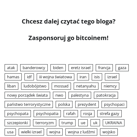
Chcesz dalej czytać tego bloga?
Zasponsoruj go bitcoinem!
atak
banderowcy
biden
eretz israel
francja
gaza
hamas
idf
iii wojna światowa
iran
isis
izrael
liban
ludobójstwo
mossad
netanyahu
niemcy
nowy porządek świata
nwo
palestyna
patokracja
państwo terrorystyczne
polska
prezydent
psychopaci
psychopata
psychopatia
rafah
rosja
strefa gazy
szczepionki
terroryzm
trump
ue
uk
UKRAINA
usa
wielki izrael
wojna
wojna z ludźmi
wojsko