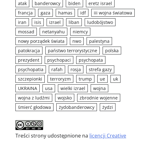
atak
banderowcy
biden
eretz israel
francja
gaza
hamas
idf
iii wojna światowa
iran
isis
izrael
liban
ludobójstwo
mossad
netanyahu
niemcy
nowy porządek świata
nwo
palestyna
patokracja
państwo terrorystyczne
polska
prezydent
psychopaci
psychopata
psychopatia
rafah
rosja
strefa gazy
szczepionki
terroryzm
trump
ue
uk
UKRAINA
usa
wielki izrael
wojna
wojna z ludźmi
wojsko
zbrodnie wojenne
śmierć głodowa
żydobanderowcy
żydzi
Treści strony udostępnione na
licencji Creative