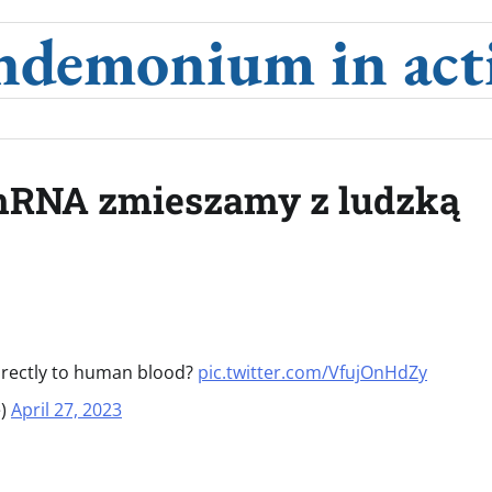
ndemonium in act
e mRNA zmieszamy z ludzką
irectly to human blood?
pic.twitter.com/VfujOnHdZy
e)
April 27, 2023