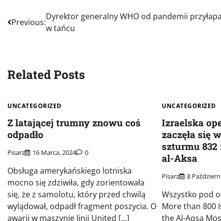
Nawigacja
Dyrektor generalny WHO od pandemii przyłap
Previous:
w tańcu
wpisu
Related Posts
UNCATEGORIZED
UNCATEGORIZED
Z latającej trumny znowu coś
Izraelska op
odpadło
zaczęła się 
szturmu 832
Pisarz
16 Marca, 2024
0
al-Aksa
Obsługa amerykańskiego lotniska
Pisarz
8 Październ
mocno się zdziwiła, gdy zorientowała
się, że z samolotu, który przed chwilą
Wszystko pod os
wylądował, odpadł fragment poszycia. O
More than 800 I
awarii w maszynie linii United […]
the Al-Aqsa Mo