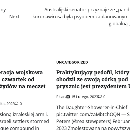
any
Australijski senator przyznaje że „pan
Next:
koronawirusa była psyopem zaplanowanym 
globalną „
UNCATEGORIZED
eracja wojskowa
Praktykujący pedofil, który
w czwartek od
chodził ze swoją córką pod
 żydów na meczet
prysznic jest prezydentem
Pisarz
15 Lutego, 2023
0
ika, 2023
0
The Daughter-Showerer-in-Chief
łoną izraleskiej armii.
pic.twitter.com/zaMbtchOQN — 
sraeli settlers stormed
Peters (@realstewpeters) Februar
sque compound in
2023 Zmolestowana na powyższ