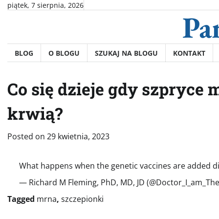
Skip
piątek, 7 sierpnia, 2026
Pa
to
content
BLOG
O BLOGU
SZUKAJ NA BLOGU
KONTAKT
Co się dzieje gdy szpryc
krwią?
Posted on
29 kwietnia, 2023
What happens when the genetic vaccines are added d
— Richard M Fleming, PhD, MD, JD (@Doctor_I_am_Th
Tagged
mrna
,
szczepionki