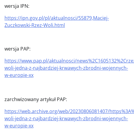
wersja IPN:
https://ipn.gov.pl/pl/aktualnosci/55879,Maciej-
Zuczkowski-Rzez-Woli.html
wersja PAP:
https://www.pap.pl/aktualnosci/news%2C1605132%2Crze
woli-jedna-z-najbardziej-krwawych-zbrodni-wojennych-
w-europie-xx
zarchwizowany artykuł PAP:
https://web.archive.org/web/20230806081407/https%
woli-jedna-z-najbardziej-krwawych-zbrodni-wojennych-
w-europie-xx