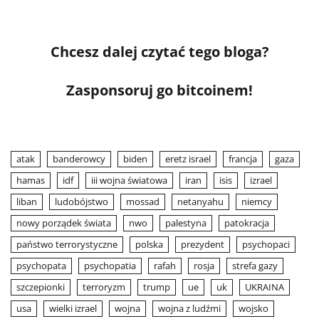
Chcesz dalej czytać tego bloga?
Zasponsoruj go bitcoinem!
atak
banderowcy
biden
eretz israel
francja
gaza
hamas
idf
iii wojna światowa
iran
isis
izrael
liban
ludobójstwo
mossad
netanyahu
niemcy
nowy porządek świata
nwo
palestyna
patokracja
państwo terrorystyczne
polska
prezydent
psychopaci
psychopata
psychopatia
rafah
rosja
strefa gazy
szczepionki
terroryzm
trump
ue
uk
UKRAINA
usa
wielki izrael
wojna
wojna z ludźmi
wojsko