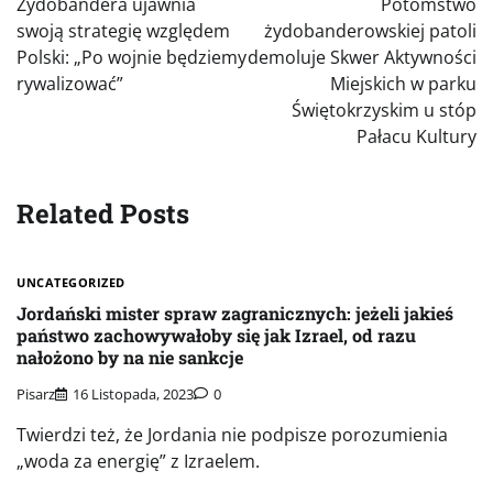
Żydobandera ujawnia
Potomstwo
swoją strategię względem
żydobanderowskiej patoli
Polski: „Po wojnie będziemy
demoluje Skwer Aktywności
rywalizować”
Miejskich w parku
Świętokrzyskim u stóp
Pałacu Kultury
Related Posts
UNCATEGORIZED
Jordański mister spraw zagranicznych: jeżeli jakieś
państwo zachowywałoby się jak Izrael, od razu
nałożono by na nie sankcje
Pisarz
16 Listopada, 2023
0
Twierdzi też, że Jordania nie podpisze porozumienia
„woda za energię” z Izraelem.