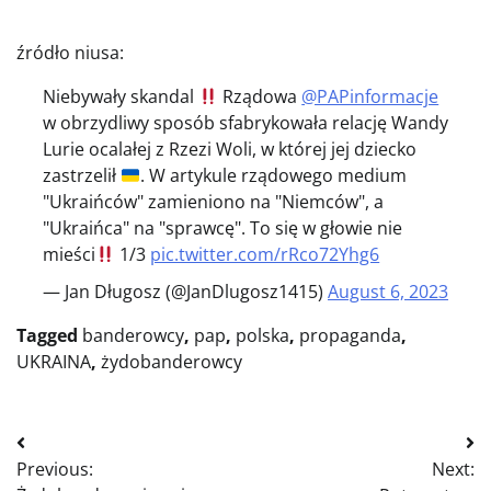
źródło niusa:
Niebywały skandal
Rządowa
@PAPinformacje
w obrzydliwy sposób sfabrykowała relację Wandy
Lurie ocalałej z Rzezi Woli, w której jej dziecko
zastrzelił
. W artykule rządowego medium
"Ukraińców" zamieniono na "Niemców", a
"Ukraińca" na "sprawcę". To się w głowie nie
mieści
1/3
pic.twitter.com/rRco72Yhg6
— Jan Długosz (@JanDlugosz1415)
August 6, 2023
Tagged
banderowcy
,
pap
,
polska
,
propaganda
,
UKRAINA
,
żydobanderowcy
Nawigacja
Previous:
Next:
wpisu