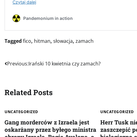
Tagged
fico
,
hitman
,
słowacja
,
zamach
Nawigacja
Previous:
Irański 10 kwietnia czy zamach?
wpisu
Related Posts
UNCATEGORIZED
UNCATEGORIZED
Gang morderców z Izraela jest
Herr Tusk ni
oskarżany przez byłego ministra
zaszczepić p
obrony Izraela, Bogie Ayalona, o
biologiczną o