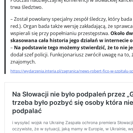
Podczas nadzwyczajnej konferencji w słowackiej kance
trwa śledztwo.
– Został powołany specjalny zespół śledczy, który bada
red.). Organ bada także wersję zakładającą, że sprawca
wspierali się przy popełnianiu przestępstwa.
Około dwi
skasowana cała historia jego działań w internecie o
–
Na podstawie tego możemy stwierdzić, że to nie j
dodał szef policji. Funkcjonariusz zwrócił uwagę na t
znajomych.
https://wydarzenia.interia.pl/zagranica/news-robert-fico-w-szpitalu-