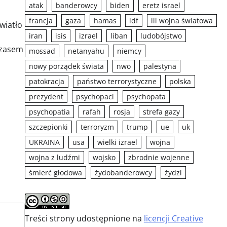
atak
banderowcy
biden
eretz israel
francja
gaza
hamas
idf
iii wojna światowa
wiatło
iran
isis
izrael
liban
ludobójstwo
a
czasem
mossad
netanyahu
niemcy
nowy porządek świata
nwo
palestyna
patokracja
państwo terrorystyczne
polska
prezydent
psychopaci
psychopata
psychopatia
rafah
rosja
strefa gazy
szczepionki
terroryzm
trump
ue
uk
UKRAINA
usa
wielki izrael
wojna
wojna z ludźmi
wojsko
zbrodnie wojenne
śmierć głodowa
żydobanderowcy
żydzi
Treści strony udostępnione na
licencji Creative