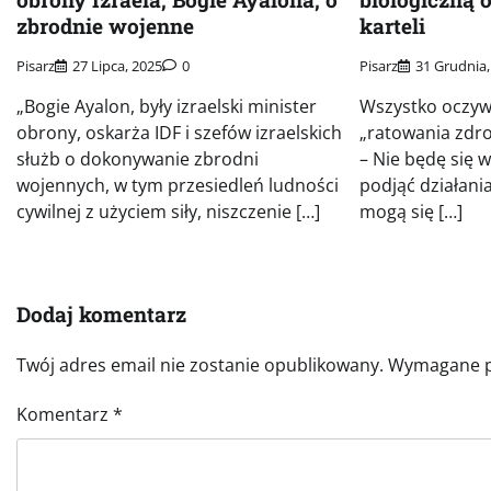
zbrodnie wojenne
karteli
Pisarz
27 Lipca, 2025
0
Pisarz
31 Grudnia,
„Bogie Ayalon, były izraelski minister
Wszystko oczyw
obrony, oskarża IDF i szefów izraelskich
„ratowania zdro
służb o dokonywanie zbrodni
– Nie będę się w
wojennych, w tym przesiedleń ludności
podjąć działani
cywilnej z użyciem siły, niszczenie […]
mogą się […]
Dodaj komentarz
Twój adres email nie zostanie opublikowany.
Wymagane p
Komentarz
*