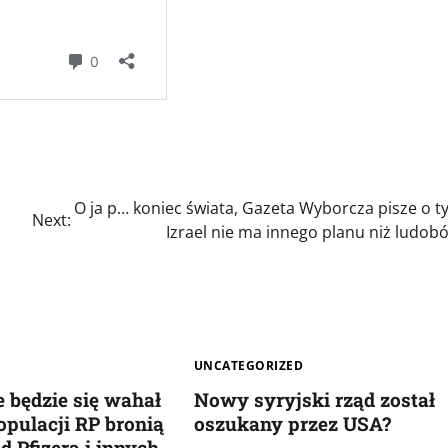
O ja p… koniec świata, Gazeta Wyborcza pisze o t
Next:
Izrael nie ma innego planu niż ludob
UNCATEGORIZED
e będzie się wahał
Nowy syryjski rząd został
opulacji RP bronią
oszukany przez USA?
d Pfizera i innych