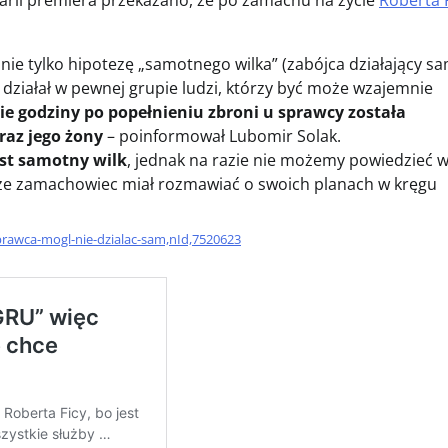
larii premiera przekazano, że po zamachu na życie
Roberta 
 nie tylko hipotezę „samotnego wilka” (zabójca działający sa
 działał w pewnej grupie ludzi, którzy być może wzajemnie
e godziny po popełnieniu zbroni u sprawcy została
raz jego żony
– poinformował Lubomir Solak.
est samotny wilk
, jednak na razie nie możemy powiedzieć w
o, że zamachowiec miał rozmawiać o swoich planach w kręgu
sprawca-mogl-nie-dzialac-sam,nId,7520623