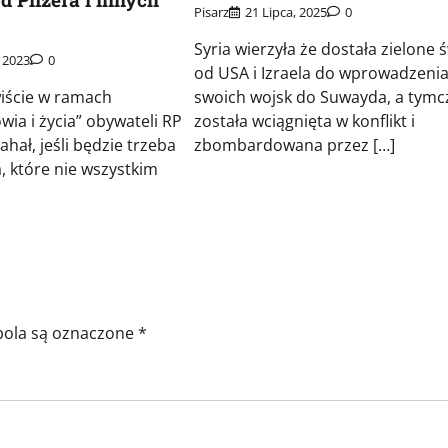
Pisarz
21 Lipca, 2025
0
Syria wierzyła że dostała zielone ś
 2023
0
od USA i Izraela do wprowadzeni
iście w ramach
swoich wojsk do Suwayda, a tym
wia i życia” obywateli RP
została wciągnięta w konflikt i
ahał, jeśli będzie trzeba
zbombardowana przez […]
a, które nie wszystkim
ola są oznaczone
*