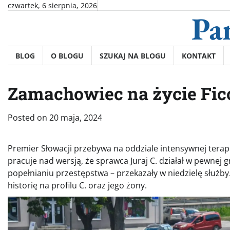
Skip
czwartek, 6 sierpnia, 2026
Pa
to
content
BLOG
O BLOGU
SZUKAJ NA BLOGU
KONTAKT
Zamachowiec na życie Fico
Posted on
20 maja, 2024
Premier Słowacji przebywa na oddziale intensywnej terapi
pracuje nad wersją, że sprawca Juraj C. działał w pewnej g
popełnianiu przestępstwa – przekazały w niedzielę służby
historię na profilu C. oraz jego żony.