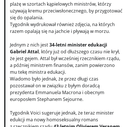
plażę w szortach kąpielowych ministrów, którzy
używają kremu przeciwsłonecznego, by przygotować
się do opalania.
Tygodnik wydrukował również zdjęcia, na których
razem opalają się na jachcie i pływają w morzu.
Jednym z nich jest
34-letni minister edukacji
Gabriel Attal
, który już od dłuższego czasu nie krył,
że jest gejem. Attal był wcześniej rzecznikiem rządu,
a później ministrem finansów, zanim powierzono
mu tekę ministra edukacji.
Wiadomo było jednak, że przez długi czas
pozostawał on w związku z byłym doradcą
prezydenta Emmanuela Macrona i obecnym
europosłem Stephanem Sejourne.
Tygodnik Voici sugeruje jednak, że teraz minister
edukcji ma nowy homoseksualny romans
z rzecznikiem rządu
43-letnim Olivierem Veranem
,