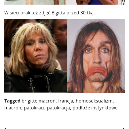
W sieci brak też zdjęć Bigitta przed 30-tką.
Tagged
brigitte macron
,
francja
,
homoseksualizm
,
macron
,
patokraci
,
patokracja
,
podłoże instynktowe