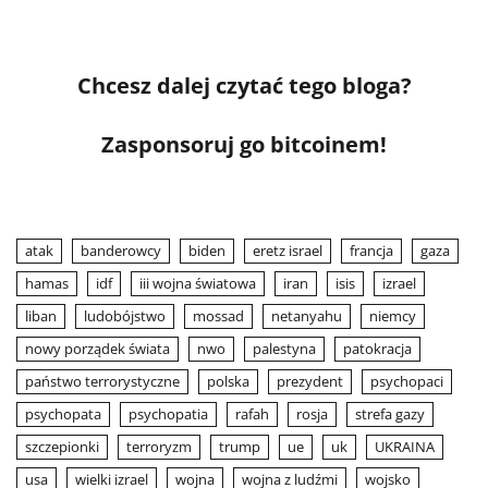
Chcesz dalej czytać tego bloga?
Zasponsoruj go bitcoinem!
atak
banderowcy
biden
eretz israel
francja
gaza
hamas
idf
iii wojna światowa
iran
isis
izrael
liban
ludobójstwo
mossad
netanyahu
niemcy
nowy porządek świata
nwo
palestyna
patokracja
państwo terrorystyczne
polska
prezydent
psychopaci
psychopata
psychopatia
rafah
rosja
strefa gazy
szczepionki
terroryzm
trump
ue
uk
UKRAINA
usa
wielki izrael
wojna
wojna z ludźmi
wojsko