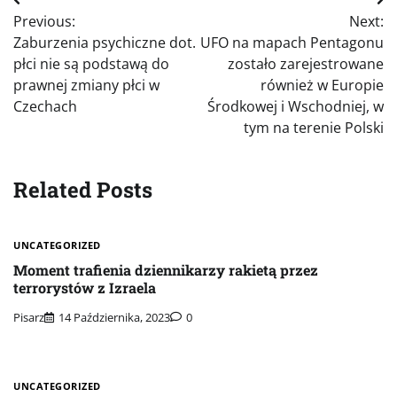
Nawigacja
Previous:
Next:
wpisu
Zaburzenia psychiczne dot.
UFO na mapach Pentagonu
płci nie są podstawą do
zostało zarejestrowane
prawnej zmiany płci w
również w Europie
Czechach
Środkowej i Wschodniej, w
tym na terenie Polski
Related Posts
UNCATEGORIZED
Moment trafienia dziennikarzy rakietą przez
terrorystów z Izraela
Pisarz
14 Października, 2023
0
UNCATEGORIZED