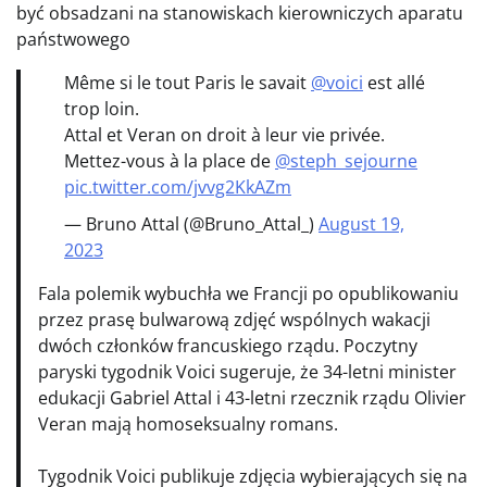
być obsadzani na stanowiskach kierowniczych aparatu
państwowego
Même si le tout Paris le savait
@voici
est allé
trop loin.
Attal et Veran on droit à leur vie privée.
Mettez-vous à la place de
@steph_sejourne
pic.twitter.com/jvvg2KkAZm
— Bruno Attal (@Bruno_Attal_)
August 19,
2023
Fala polemik wybuchła we Francji po opublikowaniu
przez prasę bulwarową zdjęć wspólnych wakacji
dwóch członków francuskiego rządu. Poczytny
paryski tygodnik Voici sugeruje, że 34-letni minister
edukacji Gabriel Attal i 43-letni rzecznik rządu Olivier
Veran mają homoseksualny romans.
Tygodnik Voici publikuje zdjęcia wybierających się na