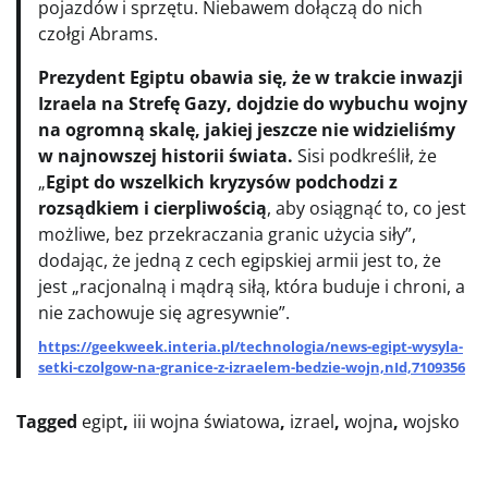
pojazdów i sprzętu. Niebawem dołączą do nich
czołgi Abrams.
Prezydent Egiptu obawia się, że w trakcie inwazji
Izraela na Strefę Gazy, dojdzie do wybuchu wojny
na ogromną skalę, jakiej jeszcze nie widzieliśmy
w najnowszej historii świata.
Sisi podkreślił, że
„
Egipt do wszelkich kryzysów podchodzi z
rozsądkiem i cierpliwością
, aby osiągnąć to, co jest
możliwe, bez przekraczania granic użycia siły”,
dodając, że jedną z cech egipskiej armii jest to, że
jest „racjonalną i mądrą siłą, która buduje i chroni, a
nie zachowuje się agresywnie”.
https://geekweek.interia.pl/technologia/news-egipt-wysyla-
setki-czolgow-na-granice-z-izraelem-bedzie-wojn,nId,7109356
Tagged
egipt
,
iii wojna światowa
,
izrael
,
wojna
,
wojsko