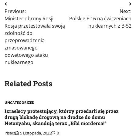
Nawigacja
Previous:
Next:
wpisu
Minister obrony Rosji:
Polskie F-16 na ćwiczeniach
Rosja przetestowała swoją
nuklearnych z B-52
zdolność do
przeprowadzenia
zmasowanego
odwetowego ataku
nuklearnego
Related Posts
UNCATEGORIZED
Izraelscy protestujący, którzy przedarli się przez
drugą blokadę drogową na drodze do domu
Netanyahu, skandują teraz „Bibi morderca!”
Pisarz
5 Listopada, 2023
0