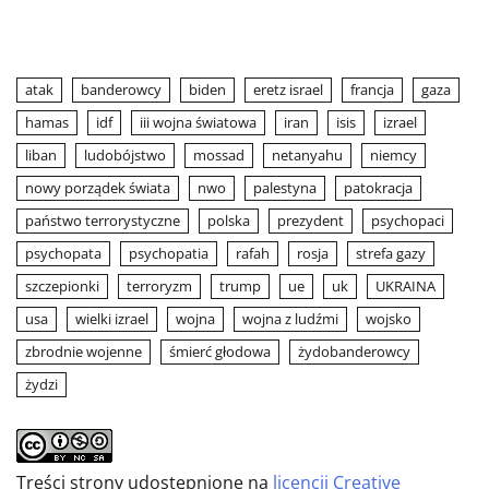
atak
banderowcy
biden
eretz israel
francja
gaza
hamas
idf
iii wojna światowa
iran
isis
izrael
liban
ludobójstwo
mossad
netanyahu
niemcy
nowy porządek świata
nwo
palestyna
patokracja
państwo terrorystyczne
polska
prezydent
psychopaci
psychopata
psychopatia
rafah
rosja
strefa gazy
szczepionki
terroryzm
trump
ue
uk
UKRAINA
usa
wielki izrael
wojna
wojna z ludźmi
wojsko
zbrodnie wojenne
śmierć głodowa
żydobanderowcy
żydzi
Treści strony udostępnione na
licencji Creative