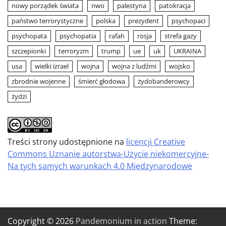
nowy porządek świata
nwo
palestyna
patokracja
państwo terrorystyczne
polska
prezydent
psychopaci
psychopata
psychopatia
rafah
rosja
strefa gazy
szczepionki
terroryzm
trump
ue
uk
UKRAINA
usa
wielki izrael
wojna
wojna z ludźmi
wojsko
zbrodnie wojenne
śmierć głodowa
żydobanderowcy
żydzi
Treści strony udostępnione na
licencji Creative
Commons Uznanie autorstwa-Użycie niekomercyjne-
Na tych samych warunkach 4.0 Międzynarodowe
Copyright © 2026
Pandemonium in action
Theme: