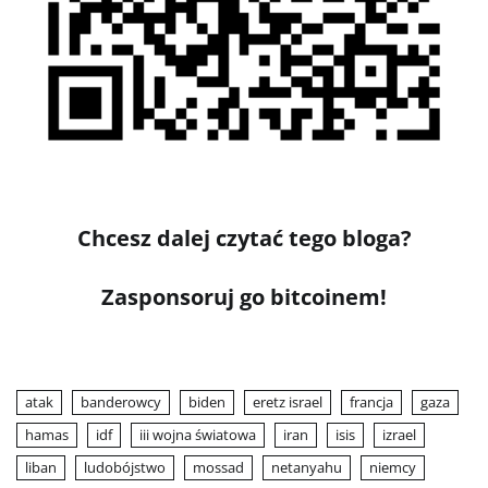
Chcesz dalej czytać tego bloga?
Zasponsoruj go bitcoinem!
atak
banderowcy
biden
eretz israel
francja
gaza
hamas
idf
iii wojna światowa
iran
isis
izrael
liban
ludobójstwo
mossad
netanyahu
niemcy