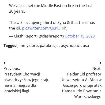
We’ve just set the Middle East on fire in the last
20 years.
The U.S. occupying third of Syria & that third has
the oil.
pic.twitter.com/CJLrlUHIhj
— Clash Report (@clashreport)
October 15, 2023
Tagged
jimmy dore
,
patokracja
,
psychopaci
,
usa
Nawigacja
Previous:
Next:
wpisu
Prezydent Chorwacji
Haidar Eid profesor
oświadczył że w jego kraju
Uniwersytetu Al-Aksa w
nie ma miejsca dla
Gazie porównuje atak
izraelskiej flagi
Hamasu do Powstania
Warszawskiego