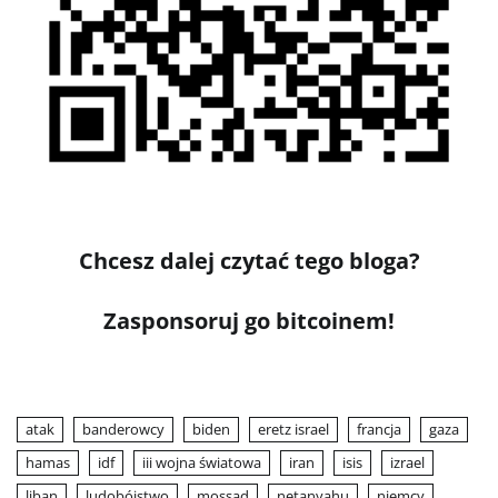
Chcesz dalej czytać tego bloga?
Zasponsoruj go bitcoinem!
atak
banderowcy
biden
eretz israel
francja
gaza
hamas
idf
iii wojna światowa
iran
isis
izrael
liban
ludobójstwo
mossad
netanyahu
niemcy