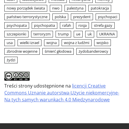
nowy porządek świata
nwo
palestyna
patokracja
państwo terrorystyczne
polska
prezydent
psychopaci
psychopata
psychopatia
rafah
rosja
strefa gazy
szczepionki
terroryzm
trump
ue
uk
UKRAINA
usa
wielki izrael
wojna
wojna z ludźmi
wojsko
zbrodnie wojenne
śmierć głodowa
żydobanderowcy
żydzi
Treści strony udostępnione na
licencji Creative
Commons Uznanie autorstwa-Użycie niekomercyjne-
Na tych samych warunkach 4.0 Międzynarodowe