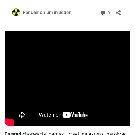
Tagged
chorwacja
,
hamas
,
izrael
,
palestyna
,
patokraci
,