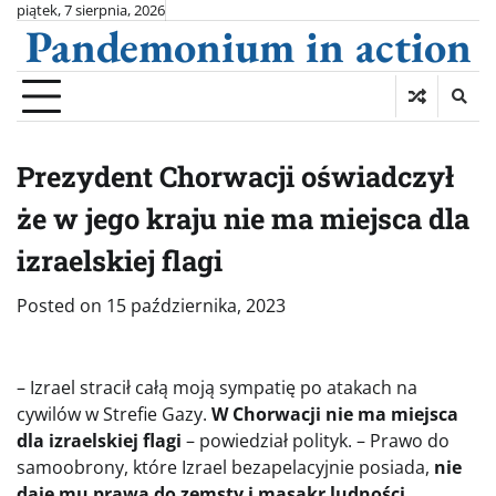
Skip
piątek, 7 sierpnia, 2026
Pandemonium in action
to
content
Prezydent Chorwacji oświadczył
że w jego kraju nie ma miejsca dla
izraelskiej flagi
Posted on
15 października, 2023
– Izrael stracił całą moją sympatię po atakach na
cywilów w Strefie Gazy.
W Chorwacji nie ma miejsca
dla izraelskiej flagi
– powiedział polityk. – Prawo do
samoobrony, które Izrael bezapelacyjnie posiada,
nie
daje mu prawa do zemsty i masakr ludności