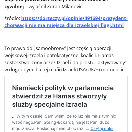
cywilnej
– wyjaśnił Zoran Milanović.
źródło:
https://dorzeczy.pl/opinie/491694/prezydent-
chorwacji-nie-ma-miejsca-dla-izraelskiej-flagi.html
To prawo do „samoobrony” jest częścią operacji
wojskowej Izraela i patokratycznej koalicji. Hamas
został stworzony przez Izrael i po prostu „aktywowany”
w dogodnym dla tej mafii (Izrael/USA/UK/+) momencie: