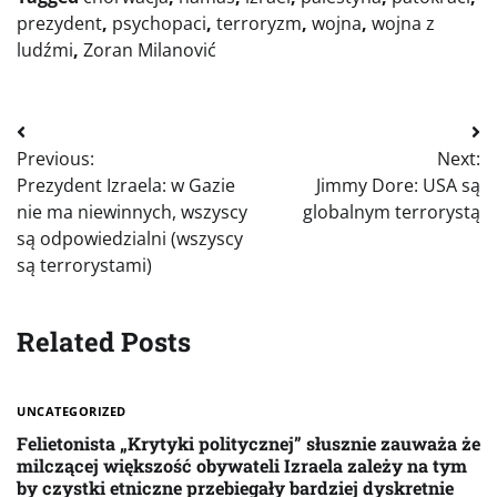
prezydent
,
psychopaci
,
terroryzm
,
wojna
,
wojna z
ludźmi
,
Zoran Milanović
Nawigacja
Previous:
Next:
wpisu
Prezydent Izraela: w Gazie
Jimmy Dore: USA są
nie ma niewinnych, wszyscy
globalnym terrorystą
są odpowiedzialni (wszyscy
są terrorystami)
Related Posts
UNCATEGORIZED
Felietonista „Krytyki politycznej” słusznie zauważa że
milczącej większość obywateli Izraela zależy na tym
by czystki etniczne przebiegały bardziej dyskretnie