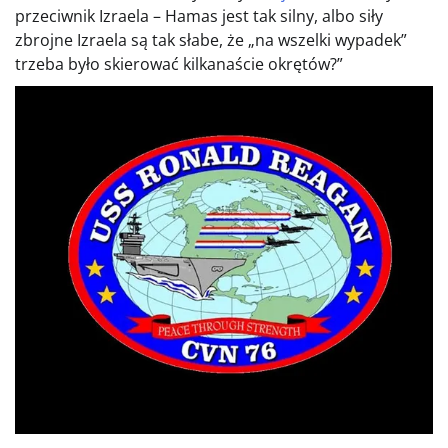
przeciwnik Izraela – Hamas jest tak silny, albo siły
zbrojne Izraela są tak słabe, że „na wszelki wypadek”
trzeba było skierować kilkanaście okrętów?”