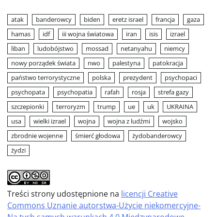
atak
banderowcy
biden
eretz israel
francja
gaza
hamas
idf
iii wojna światowa
iran
isis
izrael
liban
ludobójstwo
mossad
netanyahu
niemcy
nowy porządek świata
nwo
palestyna
patokracja
państwo terrorystyczne
polska
prezydent
psychopaci
psychopata
psychopatia
rafah
rosja
strefa gazy
szczepionki
terroryzm
trump
ue
uk
UKRAINA
usa
wielki izrael
wojna
wojna z ludźmi
wojsko
zbrodnie wojenne
śmierć głodowa
żydobanderowcy
żydzi
Treści strony udostępnione na
licencji Creative
Commons Uznanie autorstwa-Użycie niekomercyjne-