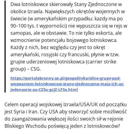
Dwa lotniskowce skierowały Stany Zjednoczone w
okolice Izraela. Największych okrętów wojennych w
świecie (w amerykańskim przypadku: każdy ma po
90–100 tys. t wyporności) nie wypuszcza się w rejs w
samopas, ale w obstawie. To nie tylko eskorta, ale
wzmocnienie potencjału bojowego lotniskowca.
Każdy z nich, bez względu czy jest to okręt
amerykański, rosyjski czy francuski, płynie w tzw.
grupie uderzeniowej lotniskowca (carrier strike
group) – CSG.
https://portalobronny.se.pl/geopolityka/silne-grupy-pod-
wezwaniem-lotniskowcow-stany-zjednoczone-maja-ich-az-
jedenascie-aa-CZ5u-gcJZ-LF3a.html
Celem operacji wojskowej Izraela/USA/UK od początku
jest Syria i Iran. Czy USA aby stworzyć sobie możliwość
do zaangażowania większej ilości swoich sił w rejonie
Bliskiego Wschodu poświęcą jeden z lotniskowców?