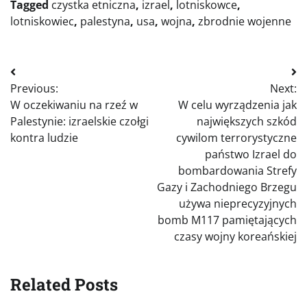
Tagged
czystka etniczna
,
izrael
,
lotniskowce
,
lotniskowiec
,
palestyna
,
usa
,
wojna
,
zbrodnie wojenne
Nawigacja
Previous:
Next:
wpisu
W oczekiwaniu na rzeź w
W celu wyrządzenia jak
Palestynie: izraelskie czołgi
największych szkód
kontra ludzie
cywilom terrorystyczne
państwo Izrael do
bombardowania Strefy
Gazy i Zachodniego Brzegu
używa nieprecyzyjnych
bomb M117 pamiętających
czasy wojny koreańskiej
Related Posts