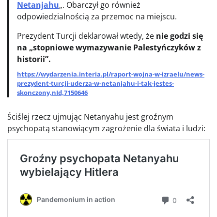
Netanjahu
„. Obarczył go również
odpowiedzialnością za przemoc na miejscu.
Prezydent Turcji deklarował wtedy, że
nie godzi się
na „stopniowe wymazywanie Palestyńczyków z
historii”.
https://wydarzenia.interia.pl/raport-wojna-w-izraelu/news-
prezydent-turcji-uderza-w-netanjahu-i-tak-jestes-
skonczony,nId,7150646
Ściślej rzecz ujmując Netanyahu jest groźnym
psychopatą stanowiącym zagrożenie dla świata i ludzi: