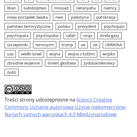
liban
ludobójstwo
mossad
netanyahu
niemcy
nowy porządek świata
nwo
palestyna
patokracja
państwo terrorystyczne
polska
prezydent
psychopaci
psychopata
psychopatia
rafah
rosja
strefa gazy
szczepionki
terroryzm
trump
ue
uk
UKRAINA
usa
wielki izrael
wojna
wojna z ludźmi
wojsko
zbrodnie wojenne
śmierć głodowa
żydobanderowcy
żydzi
Treści strony udostępnione na
licencji Creative
Commons Uznanie autorstwa-Użycie niekomercyjne-
Na tych samych warunkach 4.0 Międzynarodowe