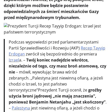
dzięki którym możliwe będzie postawienie
odpowiedzialnych za śmierć mieszkańców Gazy
przed międzynarodowym trybunałem.
Podczas wypowiedzi przed parlamentarzystami
Partii Sprawiedliwości i Rozwoju (AKP)
Recep Tayyip
Erdogan
zwrócił się bezpośrednio do premiera
Izrael
a. –
Twój koniec nadejdzie wkrótce,
niezależnie od tego, czy masz broń atomową, czy
nie
– mówił, wywołując brawa wśród
zebranych. „Palestyna jest niewinną ofiarą, a jeżeli
chodzi o Izrael, to jest państwo
terrorystyczne”Prezydent Turcji ocenił, że
groźby
użycia broni jądrowej „nie mają znaczenia”,
ponieważ Benjamin Netanjahu „jest skończony”
.
–
Palestyna
jest niewinną ofiarą, a jeżeli chodzi o