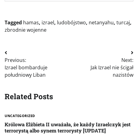
Tagged
hamas
,
izrael
,
ludobójstwo
,
netanyahu
,
turcaj
,
zbrodnie wojenne
Nawigacja
Previous:
Next:
wpisu
Izrael bombarduje
Jak Izrael nie ścigał
południowy Liban
nazistów
Related Posts
UNCATEGORIZED
Królowa Elżbieta II uważała, że każdy Izraelczyk jest
terrorystą albo synem terrorysty [UPDATE]