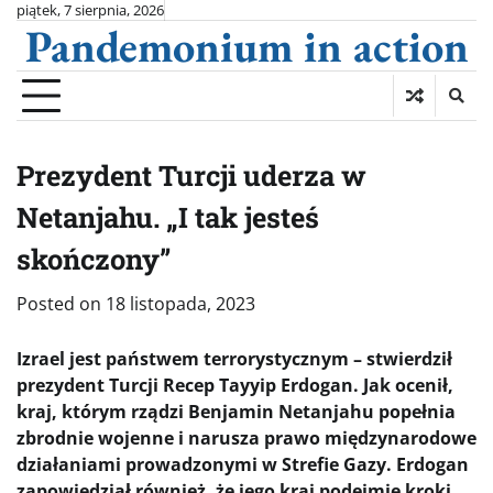
Skip
piątek, 7 sierpnia, 2026
Pandemonium in action
to
content
Prezydent Turcji uderza w
Netanjahu. „I tak jesteś
skończony”
Posted on
18 listopada, 2023
Izrael jest państwem terrorystycznym – stwierdził
prezydent Turcji Recep Tayyip Erdogan. Jak ocenił,
kraj, którym rządzi Benjamin Netanjahu popełnia
zbrodnie wojenne i narusza prawo międzynarodowe
działaniami prowadzonymi w Strefie Gazy. Erdogan
zapowiedział również, że jego kraj podejmie kroki,