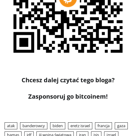
Chcesz dalej czytać tego bloga?
Zasponsoruj go bitcoinem!
atak
banderowcy
biden
eretz israel
francja
gaza
hamas
idf
iii wojna światowa
iran
isis
izrael