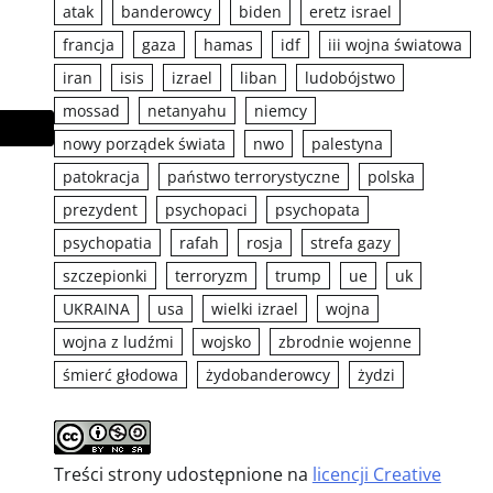
atak
banderowcy
biden
eretz israel
francja
gaza
hamas
idf
iii wojna światowa
iran
isis
izrael
liban
ludobójstwo
mossad
netanyahu
niemcy
nowy porządek świata
nwo
palestyna
patokracja
państwo terrorystyczne
polska
prezydent
psychopaci
psychopata
psychopatia
rafah
rosja
strefa gazy
szczepionki
terroryzm
trump
ue
uk
UKRAINA
usa
wielki izrael
wojna
wojna z ludźmi
wojsko
zbrodnie wojenne
śmierć głodowa
żydobanderowcy
żydzi
Treści strony udostępnione na
licencji Creative