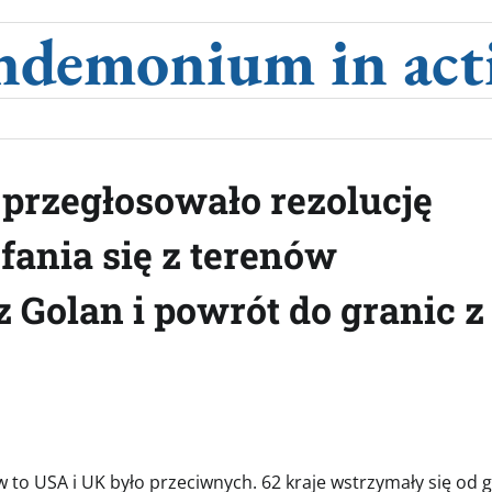
ndemonium in act
przegłosowało rezolucję
fania się z terenów
Golan i powrót do granic z
 w to USA i UK było przeciwnych. 62 kraje wstrzymały się od g