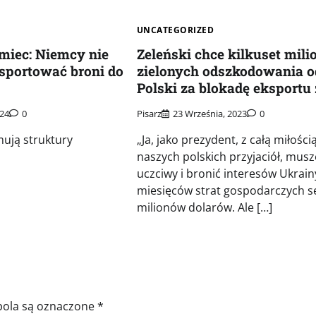
UNCATEGORIZED
miec: Niemcy nie
Zeleński chce kilkuset mil
sportować broni do
zielonych odszkodowania o
Polski za blokadę eksportu
024
0
Pisarz
23 Września, 2023
0
ują struktury
„Ja, jako prezydent, z całą miłości
naszych polskich przyjaciół, musz
uczciwy i bronić interesów Ukrainy
miesięców strat gospodarczych se
milionów dolarów. Ale […]
ola są oznaczone
*