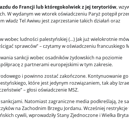
zdu do Francji lub któregokolwiek z jej terytoriów
, wzy
ych. W wydanym we wtorek oświadczeniu Paryż potępił prz
iem władz Tel Awiwu jest zaprzestanie takich działań oraz
 wobec ludności palestyńskiej (…) Jak już wielokrotnie mów
i ścigać sprawców” – czytamy w oświadczeniu francuskiego 
sowania sankcji wobec osadników żydowskich na poziomie
półpracę z partnerami europejskimi w tym zakresie.
arodowego i powinno zostać zakończone. Kontynuowanie go 
styńskiego, które jest jedynym rozwiązaniem, tak aby Izrae
eczeństwie” – głosi oświadczenie MSZ.
sankcjami. Natomiast zagraniczne media podkreślają, że sa
elczyków na Zachodnim Brzegu Jordanu. Wcześniej restrykcj
ńskich cywili, wprowadziły Stany Zjednoczone i Wielka Bryta