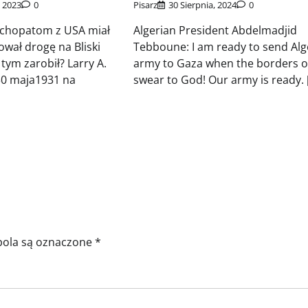
, 2023
0
Pisarz
30 Sierpnia, 2024
0
ychopatom z USA miał
Algerian President Abdelmadjid
ował drogę na Bliski
Tebboune: I am ready to send Alg
tym zarobił? Larry A.
army to Gaza when the borders o
 30 maja1931 na
swear to God! Our army is ready. 
ola są oznaczone
*