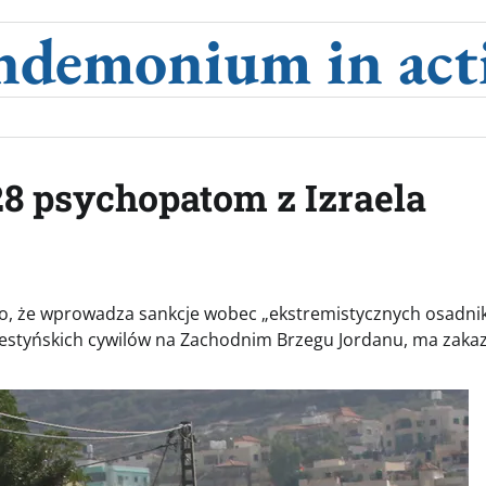
ndemonium in act
8 psychopatom z Izraela
ło, że wprowadza sankcje wobec „ekstremistycznych osadn
lestyńskich cywilów na Zachodnim Brzegu Jordanu, ma zaka