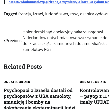
https://wiadomosci.wp.pl/francja-wymierzyla-kare-28-zydom-6
Tagged
francja
,
izrael
,
ludobójstwo
,
msz
,
osanicy żydows
Nawigacja
Holenderski sąd apelacyjny nakazał rządowi
Niderlandów natychmiastowe wstrzymanie do
wpisu
Previous:
do Izraela części zamiennych do amerykańskic
samolotów F-35
Related Posts
UNCATEGORIZED
UNCATEGORIZED
Psychopaci z Izraela dostali od
Kontrolowan
psychopatów z USA samoloty,
– psyop z 11 
amunicję i bomby na
(mały UPDAT
dokończenie eksterminacji ludzi