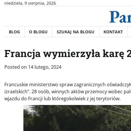
Skip
niedziela, 9 sierpnia, 2026
Pa
to
content
BLOG
O BLOGU
SZUKAJ NA BLOGU
KONTAKT
Francja wymierzyła karę 2
Posted on
14 lutego, 2024
Francuskie ministerstwo spraw zagranicznych oświadczy
izraelskich”. 28 osób, winnych aktów przemocy wobec pa
wjazdu do Francji lub któregokolwiek z jej terytoriów.