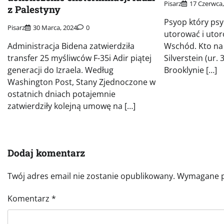
Pisarz
17 Czerwca
z Palestyny
Psyop który ps
Pisarz
30 Marca, 2024
0
utorować i utor
Administracja Bidena zatwierdziła
Wschód. Kto na 
transfer 25 myśliwców F-35i Adir piątej
Silverstein (ur.
generacji do Izraela. Według
Brooklynie […]
Washington Post, Stany Zjednoczone w
ostatnich dniach potajemnie
zatwierdziły kolejną umowę na […]
Dodaj komentarz
Twój adres email nie zostanie opublikowany.
Wymagane p
Komentarz
*