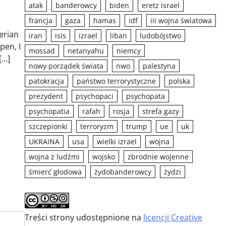
atak
banderowcy
biden
eretz israel
francja
gaza
hamas
idf
iii wojna światowa
erian
iran
isis
izrael
liban
ludobójstwo
pen, I
mossad
netanyahu
niemcy
[…]
nowy porządek świata
nwo
palestyna
patokracja
państwo terrorystyczne
polska
prezydent
psychopaci
psychopata
psychopatia
rafah
rosja
strefa gazy
szczepionki
terroryzm
trump
ue
uk
UKRAINA
usa
wielki izrael
wojna
wojna z ludźmi
wojsko
zbrodnie wojenne
śmierć głodowa
żydobanderowcy
żydzi
Treści strony udostępnione na
licencji Creative