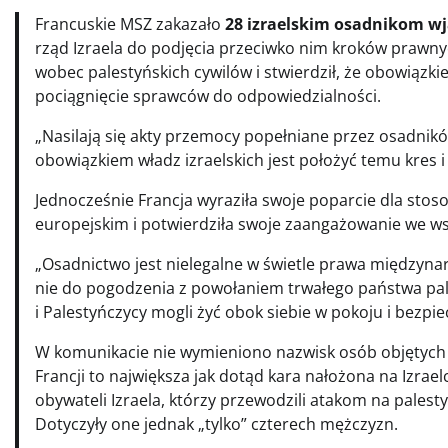
Francuskie MSZ zakazało
28 izraelskim osadnikom wja
rząd Izraela do podjęcia przeciwko nim kroków prawn
wobec palestyńskich cywilów i stwierdził, że ​​obowiązk
pociągnięcie sprawców do odpowiedzialności.
„Nasilają się akty przemocy popełniane przez osadników
obowiązkiem władz izraelskich jest położyć temu kres 
Jednocześnie Francja wyraziła swoje poparcie dla sto
europejskim i potwierdziła swoje zaangażowanie we ws
„Osadnictwo jest nielegalne w świetle prawa międzyn
nie do pogodzenia z powołaniem trwałego państwa pale
i Palestyńczycy mogli żyć obok siebie w pokoju i bezpi
W komunikacie nie wymieniono nazwisk osób objętych 
Francji to największa jak dotąd kara nałożona na Izra
obywateli Izraela, którzy przewodzili atakom na palesty
Dotyczyły one jednak „tylko” czterech mężczyzn.