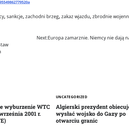
995549862779520a
cy
,
sankcje
,
zachodni brzeg
,
zakaz wjazdu
,
zbrodnie wojen
Next:
Europa zamarznie. Niemcy nie dają n
staw
h
UNCATEGORIZED
e wyburzenie WTC
Algierski prezydent obiecuj
września 2001 r.
wysłać wojsko do Gazy po
E)
otwarciu granic