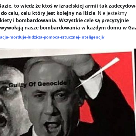
ie, to wiedz że ktoś w izraelskiej armii tak zadecydował
 celu, celu który jest kolejny na liście
. Nie jesteśmy
kiety i bombardowania. Wszystkie cele są precyzyjnie
h wywołają nasze bombardowania w każdym domu w Ga
cja-morduje-ludzi-za-pomoca-sztucznej-inteligencji/