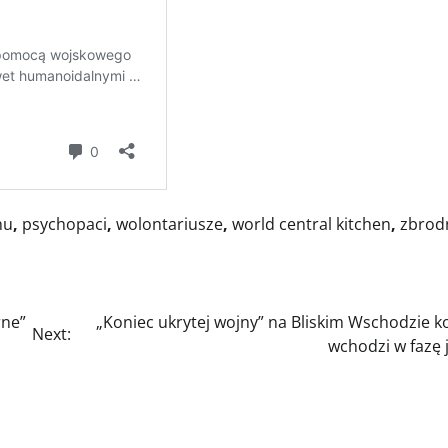
hu
,
psychopaci
,
wolontariusze
,
world central kitchen
,
zbrod
rne”
„Koniec ukrytej wojny” na Bliskim Wschodzie ko
Next:
wchodzi w fazę