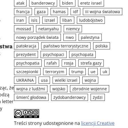
atak
banderowcy
biden
eretz israel
francja
gaza
hamas
idf
iii wojna światowa
,
iran
isis
izrael
liban
ludobójstwo
mossad
netanyahu
niemcy
nowy porządek świata
nwo
palestyna
w
ństwa
patokracja
państwo terrorystyczne
polska
z
prezydent
psychopaci
psychopata
psychopatia
rafah
rosja
strefa gazy
szczepionki
terroryzm
trump
ue
uk
UKRAINA
usa
wielki izrael
wojna
ząc, że
wojna z ludźmi
wojsko
zbrodnie wojenne
odzą
śmierć głodowa
żydobanderowcy
żydzi
letter
y
Treści strony udostępnione na
licencji Creative