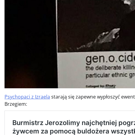
Psychopaci z Izraela
starają się zapewne wypłoszyć ewent
Brzegiem: