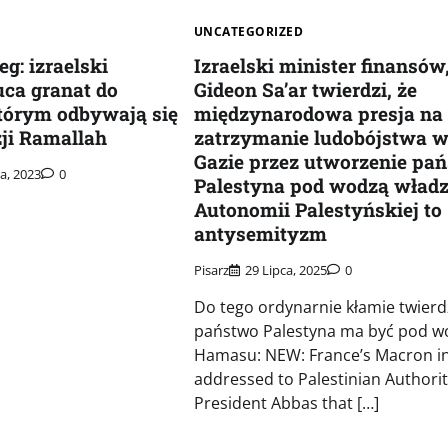
UNCATEGORIZED
g: izraelski
Izraelski minister finansów
uca granat do
Gideon Sa’ar twierdzi, że
tórym odbywają się
międzynarodowa presja na
ji Ramallah
zatrzymanie ludobójstwa 
Gazie przez utworzenie pa
a, 2023
0
Palestyna pod wodzą wład
Autonomii Palestyńskiej to
antysemityzm
Pisarz
29 Lipca, 2025
0
Do tego ordynarnie kłamie twierd
państwo Palestyna ma być pod w
Hamasu: NEW: France’s Macron in 
addressed to Palestinian Authorit
President Abbas that […]