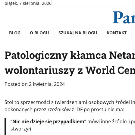
Skip
piątek, 7 sierpnia, 2026
Pa
to
content
BLOG
O BLOGU
SZUKAJ NA BLOGU
KONTAKT
Patologiczny kłamca Netan
wolontariuszy z World Cen
Posted on
2 kwietnia, 2024
Stoi to sprzeczności z twierdzeniami osobowych źródeł 
dokonanych przez rzeźników z IDF po prostu nie ma:
“
Nic nie dzieje się przypadkiem
” mówi inne źródło. (
stworzył)