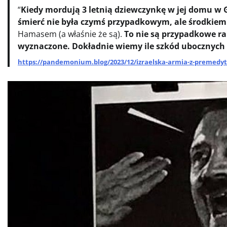
“
Kiedy mordują 3 letnią dziewczynkę w jej domu w Gaz
śmierć nie była czymś przypadkowym, ale środkiem do
Hamasem (a właśnie że są).
To nie są przypadkowe ra
wyznaczone. Dokładnie wiemy ile szkód ubocznyc
https://pandemonium.blog/2023/12/izraelska-armia-z-premedyta