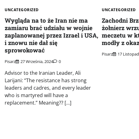
UNCATEGORIZED
UNCATEGORIZED
Wygląda na to że Iran nie ma
Zachodni Brze
zamiaru brać udziału w wojnie
żołnierz wrz
zaplanowanej przez Izrael i USA,
meczetu w k
i znowu nie dał się
modły z okaz
sprowokować
Pisarz
17 Listopad
Pisarz
27 Września, 2024
0
Advisor to the Iranian Leader, Ali
Larijani: “The resistance has strong
leaders and cadres, and every leader
who is martyred will have a
replacement.” Meaning?? […]