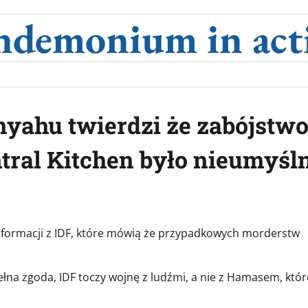
ndemonium in act
yahu twierdzi że zabójstw
tral Kitchen było nieumyśl
informacji z IDF, które mówią że przypadkowych morderstw
pełna zgoda, IDF toczy wojnę z ludźmi, a nie z Hamasem, któ