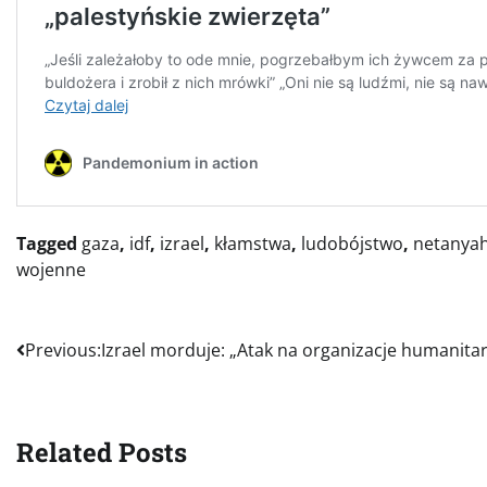
Tagged
gaza
,
idf
,
izrael
,
kłamstwa
,
ludobójstwo
,
netanya
wojenne
Nawigacja
Previous:
Izrael morduje: „Atak na organizacje humanita
wpisu
Related Posts