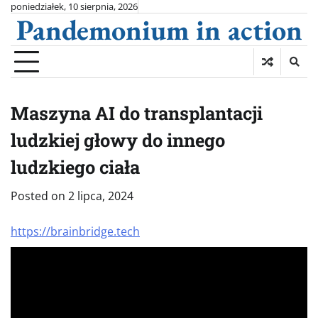
Skip
poniedziałek, 10 sierpnia, 2026
Pandemonium in action
to
content
Maszyna AI do transplantacji
ludzkiej głowy do innego
ludzkiego ciała
Posted on
2 lipca, 2024
https://brainbridge.tech