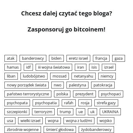
Chcesz dalej czytać tego bloga?
Zasponsoruj go bitcoinem!
atak
banderowcy
biden
eretz israel
francja
gaza
hamas
idf
iii wojna światowa
iran
isis
izrael
liban
ludobójstwo
mossad
netanyahu
niemcy
nowy porządek świata
nwo
palestyna
patokracja
państwo terrorystyczne
polska
prezydent
psychopaci
psychopata
psychopatia
rafah
rosja
strefa gazy
szczepionki
terroryzm
trump
ue
uk
UKRAINA
usa
wielki izrael
wojna
wojna z ludźmi
wojsko
zbrodnie wojenne
śmierć głodowa
żydobanderowcy