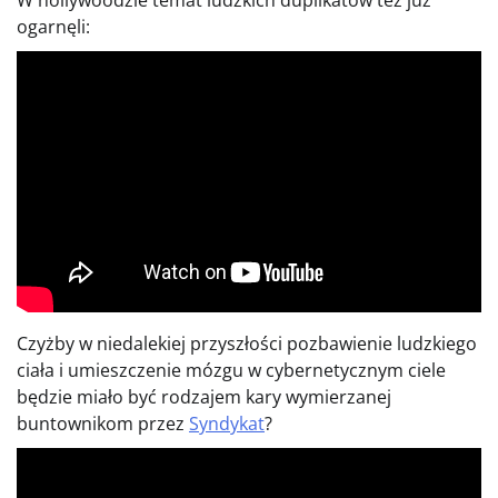
W hollywoodzie temat ludzkich duplikatów też już
ogarnęli:
Czyżby w niedalekiej przyszłości pozbawienie ludzkiego
ciała i umieszczenie mózgu w cybernetycznym ciele
będzie miało być rodzajem kary wymierzanej
buntownikom przez
Syndykat
?