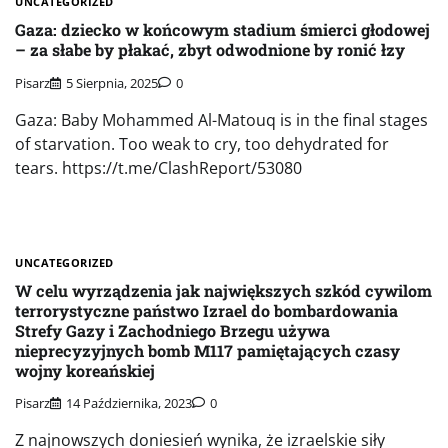
UNCATEGORIZED
Gaza: dziecko w końcowym stadium śmierci głodowej
– za słabe by płakać, zbyt odwodnione by ronić łzy
Pisarz
5 Sierpnia, 2025
0
Gaza: Baby Mohammed Al-Matouq is in the final stages
of starvation. Too weak to cry, too dehydrated for
tears. https://t.me/ClashReport/53080
UNCATEGORIZED
W celu wyrządzenia jak największych szkód cywilom
terrorystyczne państwo Izrael do bombardowania
Strefy Gazy i Zachodniego Brzegu używa
nieprecyzyjnych bomb M117 pamiętających czasy
wojny koreańskiej
Pisarz
14 Października, 2023
0
Z najnowszych doniesień wynika, że izraelskie siły