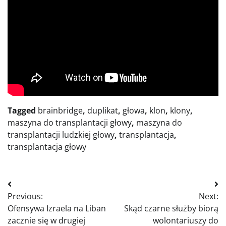
Tagged
brainbridge
,
duplikat
,
głowa
,
klon
,
klony
,
maszyna do transplantacji głowy
,
maszyna do
transplantacji ludzkiej głowy
,
transplantacja
,
transplantacja głowy
Nawigacja
Previous:
Next:
wpisu
Ofensywa Izraela na Liban
Skąd czarne służby biorą
zacznie się w drugiej
wolontariuszy do