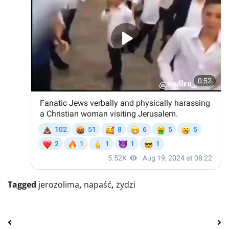
Tagged
jerozolima
,
napaść
,
żydzi
Nawigacja