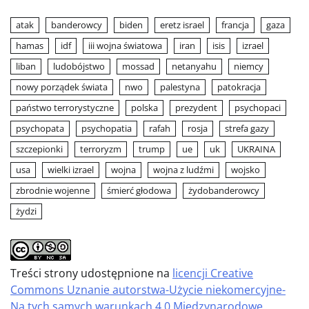
atak
banderowcy
biden
eretz israel
francja
gaza
hamas
idf
iii wojna światowa
iran
isis
izrael
liban
ludobójstwo
mossad
netanyahu
niemcy
nowy porządek świata
nwo
palestyna
patokracja
państwo terrorystyczne
polska
prezydent
psychopaci
psychopata
psychopatia
rafah
rosja
strefa gazy
szczepionki
terroryzm
trump
ue
uk
UKRAINA
usa
wielki izrael
wojna
wojna z ludźmi
wojsko
zbrodnie wojenne
śmierć głodowa
żydobanderowcy
żydzi
Treści strony udostępnione na
licencji Creative
Commons Uznanie autorstwa-Użycie niekomercyjne-
Na tych samych warunkach 4.0 Międzynarodowe