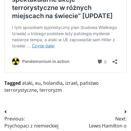
Tagged
ataki
,
eu
,
holandia
,
izrael
,
państwo
terrorystyczne
,
terroryzm
Nawigacja
Previous:
Next:
wpisu
Psychopaci z niemieckiej
Lewis Hamilton o