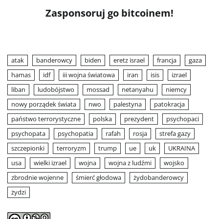
Zasponsoruj go bitcoinem!
atak
banderowcy
biden
eretz israel
francja
gaza
hamas
idf
iii wojna światowa
iran
isis
izrael
liban
ludobójstwo
mossad
netanyahu
niemcy
nowy porządek świata
nwo
palestyna
patokracja
państwo terrorystyczne
polska
prezydent
psychopaci
psychopata
psychopatia
rafah
rosja
strefa gazy
szczepionki
terroryzm
trump
ue
uk
UKRAINA
usa
wielki izrael
wojna
wojna z ludźmi
wojsko
zbrodnie wojenne
śmierć głodowa
żydobanderowcy
żydzi