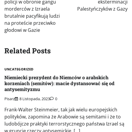
policji w obronie gangu
eksterminacji
morderców z Izraela
Palestyńczyków z Gazy
brutalnie pacyfikują ludzi
na proteście przeciwko
głodowi w Gazie
Related Posts
UNCATEGORIZED
Niemiecki prezydent do Niemców o arabskich
korzeniach (semitów): macie dystansować się od
antysemityzmu
Pisarz
8 Listopada, 2023
0
Frank-Walter Steinmeier, tak jak wielu europejskich
polityków, zapomina że Arabowie są semitami i że to
ludobójcze praktyki terrorstycznego państwa Izrael są
w gruncie rzeczy antysemickie, […]