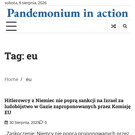
Skip
sobota, 8 sierpnia, 2026
Pandemonium in action
to
content
Tag:
eu
Home
eu
Hitlerowcy z Niemiec nie poprą sankcji na Izrael za
ludobójstwo w Gazie zaproponowanych przez Komisję
EU
30 Sierpnia, 2025
0
„Zaskoczenie: Niemcy nie poprą proponowanych przez