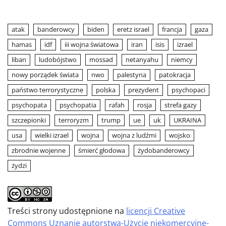
atak
banderowcy
biden
eretz israel
francja
gaza
hamas
idf
iii wojna światowa
iran
isis
izrael
liban
ludobójstwo
mossad
netanyahu
niemcy
nowy porządek świata
nwo
palestyna
patokracja
państwo terrorystyczne
polska
prezydent
psychopaci
psychopata
psychopatia
rafah
rosja
strefa gazy
szczepionki
terroryzm
trump
ue
uk
UKRAINA
usa
wielki izrael
wojna
wojna z ludźmi
wojsko
zbrodnie wojenne
śmierć głodowa
żydobanderowcy
żydzi
Treści strony udostępnione na
licencji Creative
Commons Uznanie autorstwa-Użycie niekomercyjne-