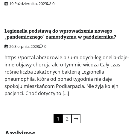
19 Października, 2023
0
Legionella podstawą do wprowadzenia nowego
„pandemicznego” zamordyzmu w październiku?
26 Sierpnia, 2023
0
https://portal.abczdrowie.pl/u-mlodych-legionella-daje-
inne-objawy-choruja-ale-o-tym-nie-wiedza Cały czas
rośnie liczba zakażonych bakterią Legionella
pneumophila, która od ponad tygodnia nie daje
spokoju mieszkańcom Podkarpacia. Nie żyją kolejni
pacjenci. Choć dotyczy to […]
Stronicowanie
1
2
wpisów
Archives