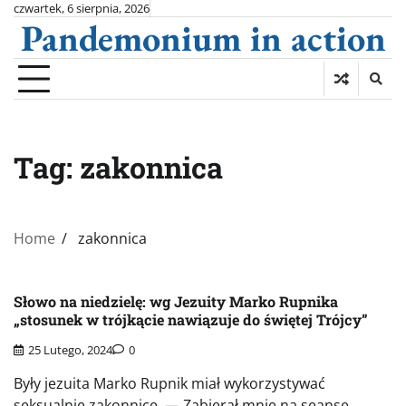
Skip
czwartek, 6 sierpnia, 2026
Pandemonium in action
to
content
Tag:
zakonnica
Home
zakonnica
Słowo na niedzielę: wg Jezuity Marko Rupnika
„stosunek w trójkącie nawiązuje do świętej Trójcy”
25 Lutego, 2024
0
Były jezuita Marko Rupnik miał wykorzystywać
seksualnie zakonnice. — Zabierał mnie na seanse