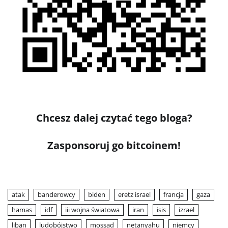
Chcesz dalej czytać tego bloga?
Zasponsoruj go bitcoinem!
atak
banderowcy
biden
eretz israel
francja
gaza
hamas
idf
iii wojna światowa
iran
isis
izrael
liban
ludobójstwo
mossad
netanyahu
niemcy