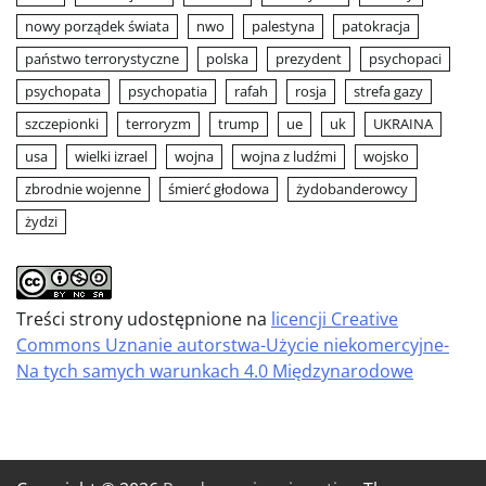
nowy porządek świata
nwo
palestyna
patokracja
państwo terrorystyczne
polska
prezydent
psychopaci
psychopata
psychopatia
rafah
rosja
strefa gazy
szczepionki
terroryzm
trump
ue
uk
UKRAINA
usa
wielki izrael
wojna
wojna z ludźmi
wojsko
zbrodnie wojenne
śmierć głodowa
żydobanderowcy
żydzi
Treści strony udostępnione na
licencji Creative
Commons Uznanie autorstwa-Użycie niekomercyjne-
Na tych samych warunkach 4.0 Międzynarodowe