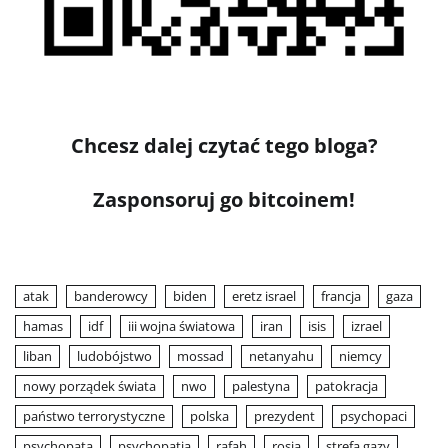
Chcesz dalej czytać tego bloga?
Zasponsoruj go bitcoinem!
atak
banderowcy
biden
eretz israel
francja
gaza
hamas
idf
iii wojna światowa
iran
isis
izrael
liban
ludobójstwo
mossad
netanyahu
niemcy
nowy porządek świata
nwo
palestyna
patokracja
państwo terrorystyczne
polska
prezydent
psychopaci
psychopata
psychopatia
rafah
rosja
strefa gazy