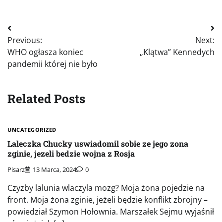
Nawigacja
Previous:
Next:
wpisu
WHO ogłasza koniec
„Klątwa” Kennedych
pandemii której nie było
Related Posts
UNCATEGORIZED
Laleczka Chucky uswiadomil sobie ze jego zona
zginie, jezeli bedzie wojna z Rosja
Pisarz
13 Marca, 2024
0
Czyzby lalunia wlaczyla mozg? Moja żona pojedzie na
front. Moja żona zginie, jeżeli będzie konflikt zbrojny –
powiedział Szymon Hołownia. Marszałek Sejmu wyjaśnił