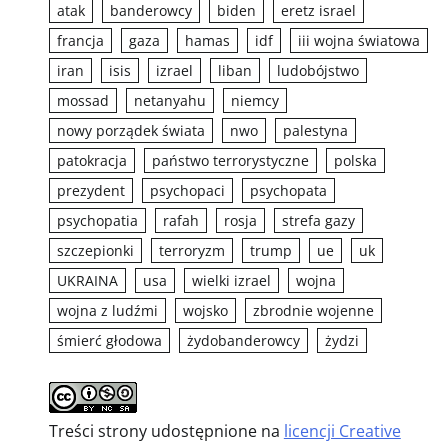
atak
banderowcy
biden
eretz israel
francja
gaza
hamas
idf
iii wojna światowa
iran
isis
izrael
liban
ludobójstwo
mossad
netanyahu
niemcy
nowy porządek świata
nwo
palestyna
patokracja
państwo terrorystyczne
polska
prezydent
psychopaci
psychopata
psychopatia
rafah
rosja
strefa gazy
szczepionki
terroryzm
trump
ue
uk
UKRAINA
usa
wielki izrael
wojna
wojna z ludźmi
wojsko
zbrodnie wojenne
śmierć głodowa
żydobanderowcy
żydzi
Treści strony udostępnione na
licencji Creative