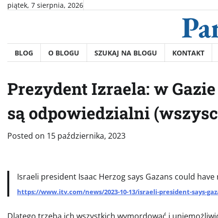
Skip
piątek, 7 sierpnia, 2026
Pa
to
content
BLOG
O BLOGU
SZUKAJ NA BLOGU
KONTAKT
Prezydent Izraela: w Gazi
są odpowiedzialni (wszysc
Posted on
15 października, 2023
Israeli president Isaac Herzog says Gazans could have r
https://www.itv.com/news/2023-10-13/israeli-president-says-ga
Dlatego trzeba ich wszystkich wymordować i uniemożliwić 