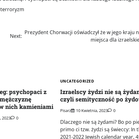
,
terroryzm
Prezydent Chorwacji oświadczył że w jego kraju 
Next:
miejsca dla izraelskie
UNCATEGORIZED
eg: psychopaci z
Izraelscy żydzi nie są żyda
 mężczyznę
czyli semityczność po żyd
 w nich kamieniami
Pisarz
10 Kwietnia, 2023
0
, 2023
0
Dlaczego nie są żydami? Bo po pi
primo ci tzw. żydzi są świeccy: In 
2021-2022 Jewish calendar year, 4