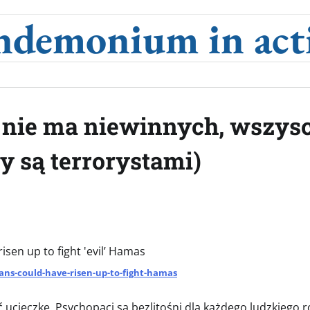
ndemonium in act
e nie ma niewinnych, wszys
y są terrorystami)
isen up to fight 'evil’ Hamas
zans-could-have-risen-up-to-fight-hamas
ucieczkę. Psychopaci są bezlitośni dla każdego ludzkiego r