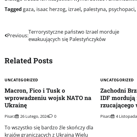
Tagged
gaza
,
isaac herzog
,
izrael
,
palestyna
,
psychopaci
Nawigacja
Terrorystyczne państwo Izrael morduje
Previous:
ewakuujących się Palestyńczyków
wpisu
Related Posts
UNCATEGORIZED
UNCATEGORIZED
Macron, Fico i Tusk o
Zachodni Brz
wprowadzeniu wojsk NATO na
IDF mordują
Ukrainę
rzucającego
Pisarz
26 Lutego, 2024
0
Pisarz
4 Listopada
To wszystko się bardzo źle skończy dla
krajów graniczących z Ukrainą Wielu