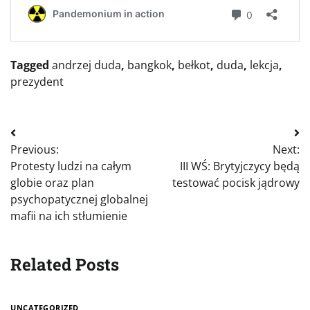
Tagged
andrzej duda
,
bangkok
,
bełkot
,
duda
,
lekcja
,
prezydent
Nawigacja
Previous:
Next:
wpisu
Protesty ludzi na całym
III WŚ: Brytyjczycy będą
globie oraz plan
testować pocisk jądrowy
psychopatycznej globalnej
mafii na ich stłumienie
Related Posts
UNCATEGORIZED