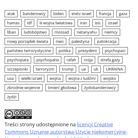
atak
banderowcy
biden
eretz israel
francja
gaza
hamas
idf
iii wojna światowa
iran
isis
izrael
liban
ludobójstwo
mossad
netanyahu
niemcy
nowy porządek świata
nwo
palestyna
patokracja
państwo terrorystyczne
polska
prezydent
psychopaci
psychopata
psychopatia
rafah
rosja
strefa gazy
szczepionki
terroryzm
trump
ue
uk
UKRAINA
usa
wielki izrael
wojna
wojna z ludźmi
wojsko
zbrodnie wojenne
śmierć głodowa
żydobanderowcy
żydzi
Treści strony udostępnione na
licencji Creative
Commons Uznanie autorstwa-Użycie niekomercyjne-