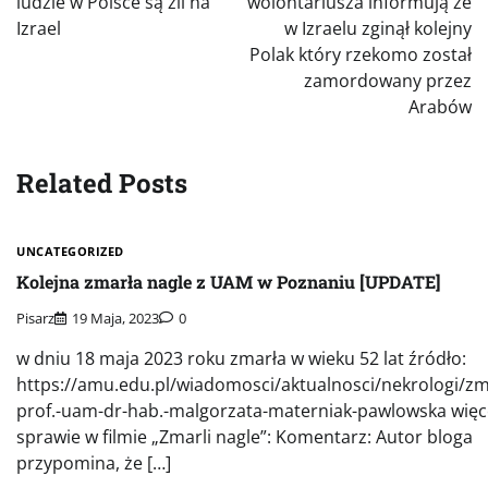
ludzie w Polsce są źli na
wolontariusza informują że
Izrael
w Izraelu zginął kolejny
Polak który rzekomo został
zamordowany przez
Arabów
Related Posts
UNCATEGORIZED
Kolejna zmarła nagle z UAM w Poznaniu [UPDATE]
Pisarz
19 Maja, 2023
0
w dniu 18 maja 2023 roku zmarła w wieku 52 lat źródło:
https://amu.edu.pl/wiadomosci/aktualnosci/nekrologi/zm
prof.-uam-dr-hab.-malgorzata-materniak-pawlowska więc
sprawie w filmie „Zmarli nagle”: Komentarz: Autor bloga
przypomina, że […]