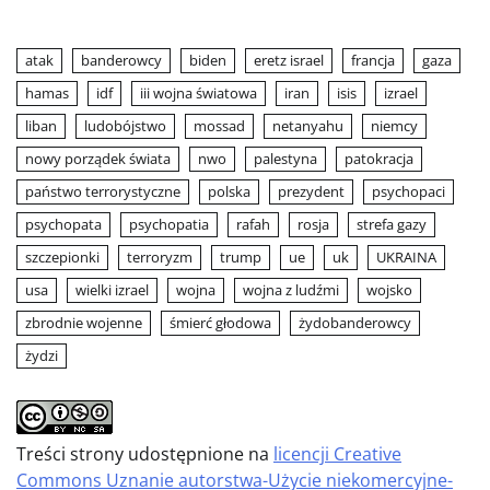
atak
banderowcy
biden
eretz israel
francja
gaza
hamas
idf
iii wojna światowa
iran
isis
izrael
liban
ludobójstwo
mossad
netanyahu
niemcy
nowy porządek świata
nwo
palestyna
patokracja
państwo terrorystyczne
polska
prezydent
psychopaci
psychopata
psychopatia
rafah
rosja
strefa gazy
szczepionki
terroryzm
trump
ue
uk
UKRAINA
usa
wielki izrael
wojna
wojna z ludźmi
wojsko
zbrodnie wojenne
śmierć głodowa
żydobanderowcy
żydzi
Treści strony udostępnione na
licencji Creative
Commons Uznanie autorstwa-Użycie niekomercyjne-