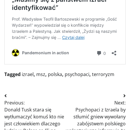
Tagged
izrael
,
msz
,
polska
,
psychopaci
,
terroryzm
Nawigacja
Previous:
Next:
wpisu
Donald Tusk stara się
Psychopaci z Izraela by
wytłumaczyć komuś kto nie
stłumić gniew wywołany
jest człowiekiem dlaczego
zabójstwem polskiego