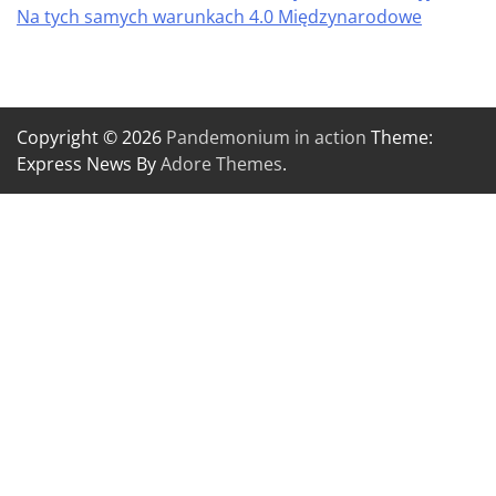
Na tych samych warunkach 4.0 Międzynarodowe
Copyright © 2026
Pandemonium in action
Theme:
Express News By
Adore Themes
.